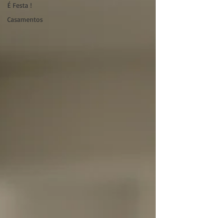
É Festa !
Casamentos