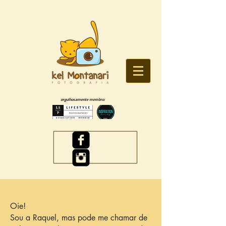
orgulhosamente membro:
Oie!
Sou a Raquel, mas pode me chamar de