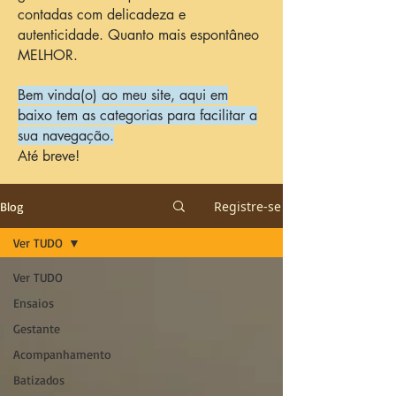
contadas com delicadeza e
autenticidade. Quanto mais espontâneo
MELHOR.
Bem vinda(o) ao meu site, aqui em
baixo tem as categorias para facilitar a
sua navegação.
Até breve!
Registre-se
Blog
Ver TUDO
Ver TUDO
Ensaios
Gestante
Acompanhamento
Batizados