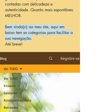
contadas com delicadeza e
autenticidade. Quanto mais espontâneo
MELHOR.
Bem vinda(o) ao meu site, aqui em
baixo tem as categorias para facilitar a
sua navegação.
Até breve!
Registre-se
Blog
Ver TUDO
Ver TUDO
Ensaios
Gestante
Acompanhamento
Batizados