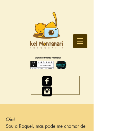
orgulhosamente membro:
Oie!
Sou a Raquel, mas pode me chamar de