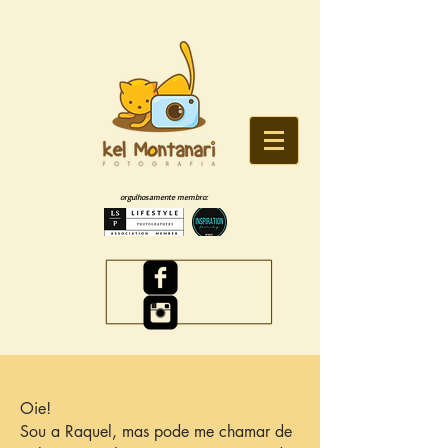
orgulhosamente membro:
Oie!
Sou a Raquel, mas pode me chamar de