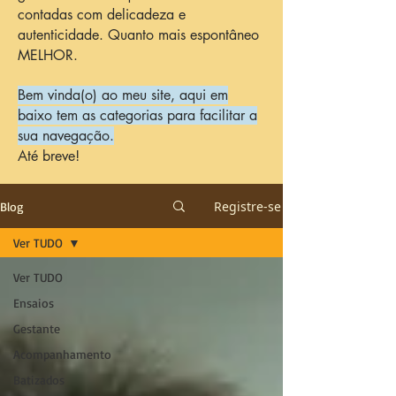
contadas com delicadeza e
autenticidade. Quanto mais espontâneo
MELHOR.
Bem vinda(o) ao meu site, aqui em
baixo tem as categorias para facilitar a
sua navegação.
Até breve!
Registre-se
Blog
Ver TUDO
Ver TUDO
Ensaios
Gestante
Acompanhamento
Batizados