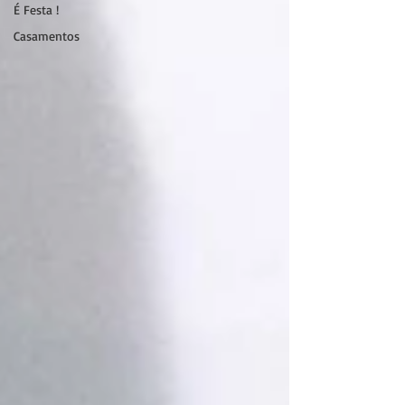
É Festa !
Casamentos