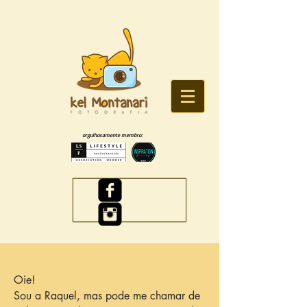
orgulhosamente membro:
Oie!
Sou a Raquel, mas pode me chamar de