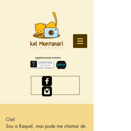
orgulhosamente membro:
Oie!
Sou a Raquel, mas pode me chamar de