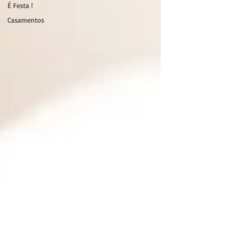
É Festa !
Casamentos