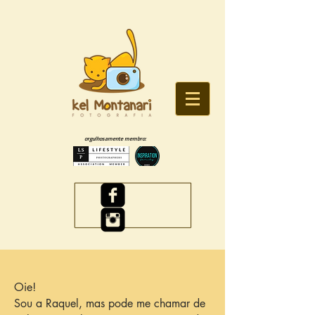
orgulhosamente membro:
Oie!
Sou a Raquel, mas pode me chamar de