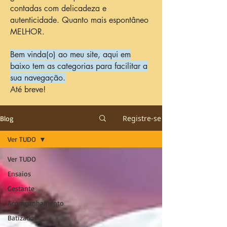
contadas com delicadeza e
autenticidade. Quanto mais espontâneo
MELHOR.
Bem vinda(o) ao meu site, aqui em
baixo tem as categorias para facilitar a
sua navegação.
Até breve!
Registre-se
Blog
Ver TUDO
Ver TUDO
Ensaios
Gestante
Acompanhamento
Batizados