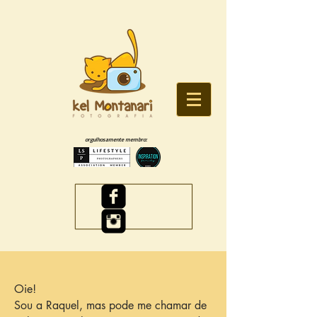
orgulhosamente membro:
Oie!
Sou a Raquel, mas pode me chamar de