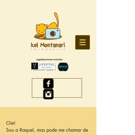
orgulhosamente membro:
Oie!
Sou a Raquel, mas pode me chamar de