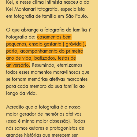
Kel, e nesse clima intimista nasceu a da
Kel Montanari fotografia, especialista
em fotografia de família em São Paulo.
O que abrange a fotografia de família ?
Fotografia de:
casamentos bem
pequenos, ensaio gestante ( grávida ),
parto, acompanhamento do primeiro
ano de vida, batizados, festas de
aniversário.
Resumindo, eternizamos
todos esses momentos maravilhosos que
se tornam memórias afetivas marcantes
para cada membro da sua família ao
longo da vida.
Acredito que a fotografia é o nosso
maior gerador de memórias afetivas
(essa é minha maior obsessão). Todos
nós somos autores e protagonistas de
grandes histórias que merecem ser