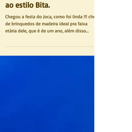
Mundo de Joaquim | 1º ano
ao estilo Bita.
Chegou a festa do Joca, como foi linda !!! cheia
de brinquedos de madeira ideal pra faixa
etária dele, que é de um ano, além disso
comidinh