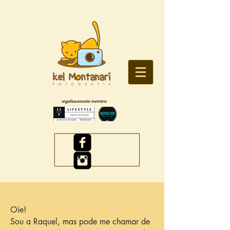
orgulhosamente membro:
Oie!
Sou a Raquel, mas pode me chamar de