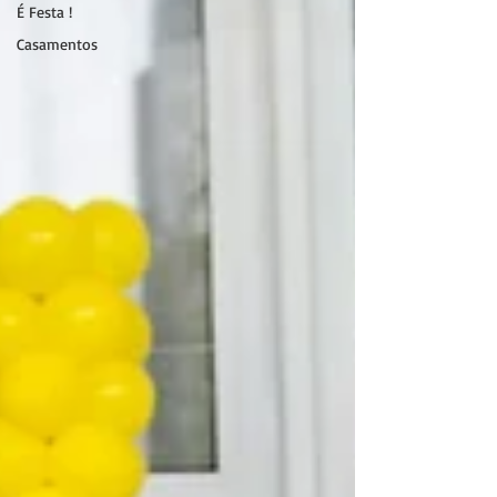
É Festa !
Casamentos