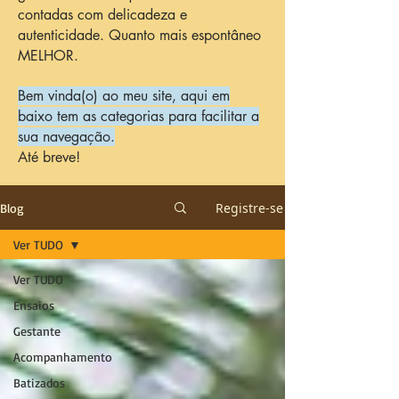
contadas com delicadeza e
autenticidade. Quanto mais espontâneo
MELHOR.
Bem vinda(o) ao meu site, aqui em
baixo tem as categorias para facilitar a
sua navegação.
Até breve!
Registre-se
Blog
Ver TUDO
Ver TUDO
Ensaios
Gestante
Acompanhamento
Batizados