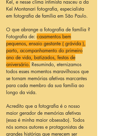
Kel, e nesse clima intimista nasceu a da
Kel Montanari fotografia, especialista
em fotografia de família em São Paulo.
O que abrange a fotografia de família ?
Fotografia de:
casamentos bem
pequenos, ensaio gestante ( grávida ),
parto, acompanhamento do primeiro
ano de vida, batizados, festas de
aniversário.
Resumindo, eternizamos
todos esses momentos maravilhosos que
se tornam memórias afetivas marcantes
para cada membro da sua família ao
longo da vida.
Acredito que a fotografia é o nosso
maior gerador de memórias afetivas
(essa é minha maior obsessão). Todos
nós somos autores e protagonistas de
grandes histórias que merecem ser