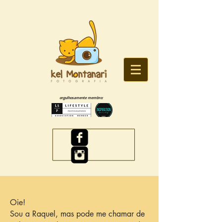
orgulhosamente membro:
Oie!
Sou a Raquel, mas pode me chamar de