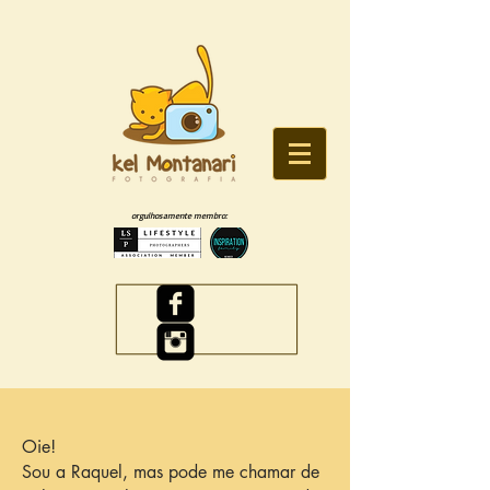
orgulhosamente membro:
Oie!
Sou a Raquel, mas pode me chamar de