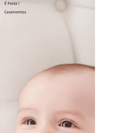
É Festa !
Casamentos