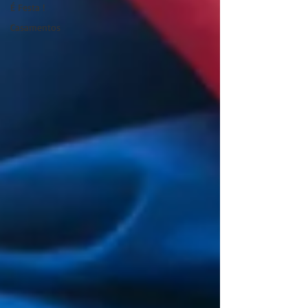
É Festa !
Casamentos