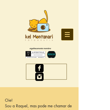
orgulhosamente membro:
Oie!
Sou a Raquel, mas pode me chamar de