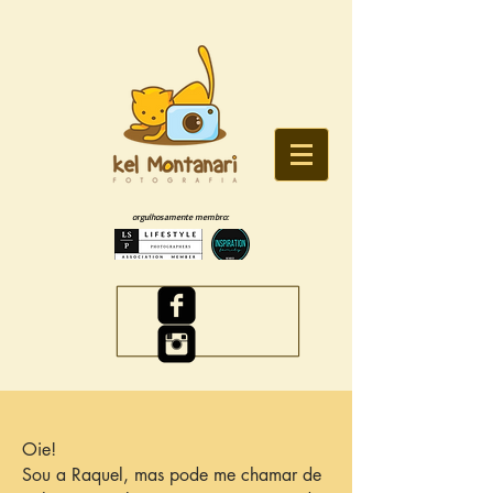
orgulhosamente membro:
Oie!
Sou a Raquel, mas pode me chamar de