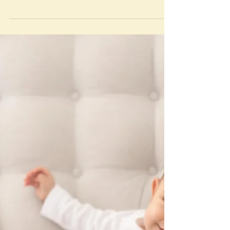
Acompanhar a chegada de um bb é uma
honra, é lindo e incrível ver como cada família
tem sua rotina, ou não rotina, mas que todos
passam por