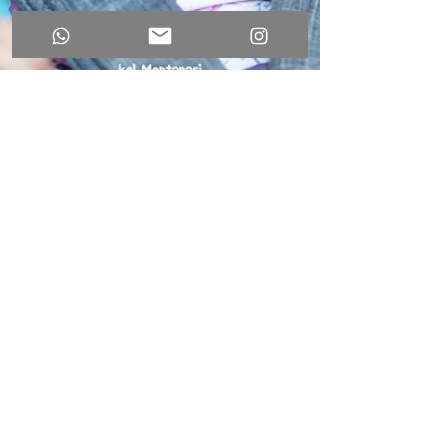
Kel Montanari Fotografia
Bella em seu 1º jardim
secreto