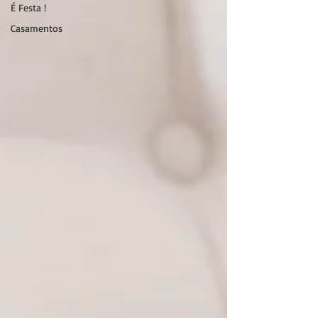
É Festa !
Casamentos