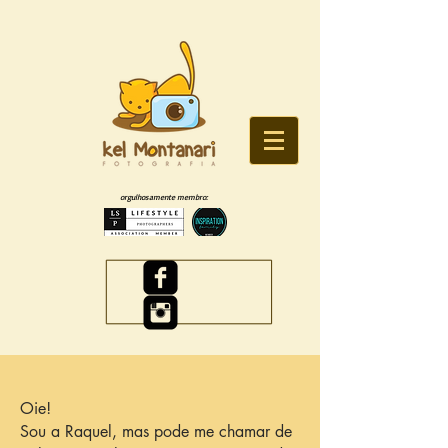
orgulhosamente membro:
Oie!
Sou a Raquel, mas pode me chamar de