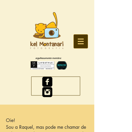
orgulhosamente membro:
Oie!
Sou a Raquel, mas pode me chamar de