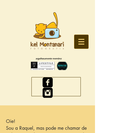
orgulhosamente membro:
Oie!
Sou a Raquel, mas pode me chamar de