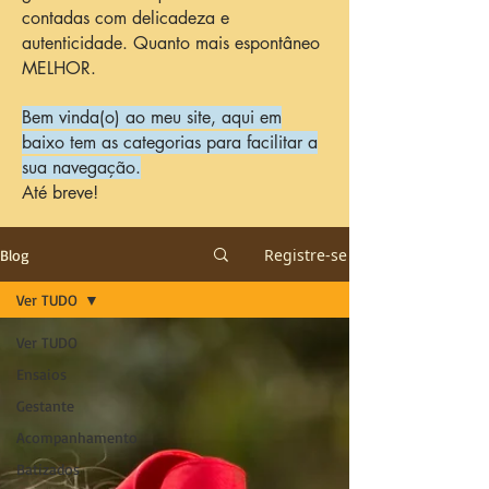
contadas com delicadeza e
autenticidade. Quanto mais espontâneo
MELHOR.
Bem vinda(o) ao meu site, aqui em
baixo tem as categorias para facilitar a
sua navegação.
Até breve!
Registre-se
Blog
Ver TUDO
Ver TUDO
Ensaios
Gestante
Acompanhamento
Batizados