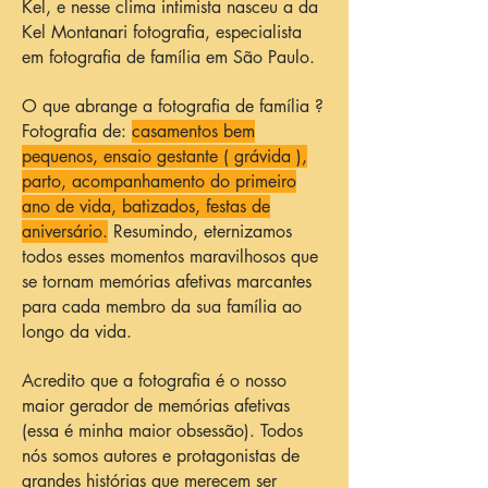
Kel, e nesse clima intimista nasceu a da
Kel Montanari fotografia, especialista
em fotografia de família em São Paulo.
O que abrange a fotografia de família ?
Fotografia de:
casamentos bem
pequenos, ensaio gestante ( grávida ),
parto, acompanhamento do primeiro
ano de vida, batizados, festas de
aniversário.
Resumindo, eternizamos
todos esses momentos maravilhosos que
se tornam memórias afetivas marcantes
para cada membro da sua família ao
longo da vida.
Acredito que a fotografia é o nosso
maior gerador de memórias afetivas
(essa é minha maior obsessão). Todos
nós somos autores e protagonistas de
grandes histórias que merecem ser