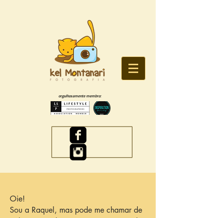
orgulhosamente membro:
Oie!
Sou a Raquel, mas pode me chamar de