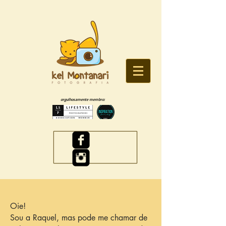
orgulhosamente membro:
Oie!
Sou a Raquel, mas pode me chamar de