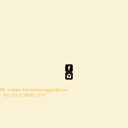
 BR
contato:
kel.montanari@gmail.com
Tel: +55 11 98187.3779
to
Nosso Livro