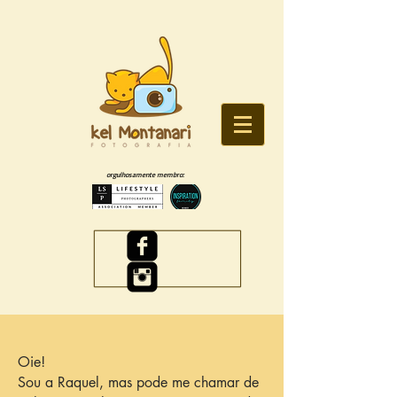
orgulhosamente membro:
Oie!
Sou a Raquel, mas pode me chamar de