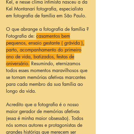
Kel, e nesse clima intimista nasceu a da
Kel Montanari fotografia, especialista
em fotografia de família em São Paulo.
O que abrange a fotografia de família ?
Fotografia de:
casamentos bem
pequenos, ensaio gestante ( grávida ),
parto, acompanhamento do primeiro
ano de vida, batizados, festas de
aniversário.
Resumindo, eternizamos
todos esses momentos maravilhosos que
se tornam memórias afetivas marcantes
para cada membro da sua família ao
longo da vida.
Acredito que a fotografia é o nosso
maior gerador de memórias afetivas
(essa é minha maior obsessão). Todos
nós somos autores e protagonistas de
grandes histórias que merecem ser