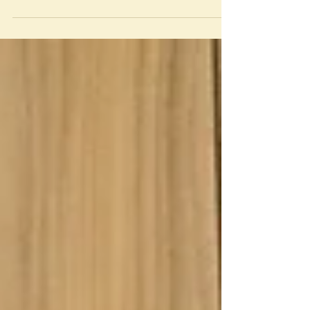
quais cores usarmos, e o que vestir para o
ensaio...