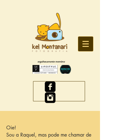
orgulhosamente membro:
Oie!
Sou a Raquel, mas pode me chamar de