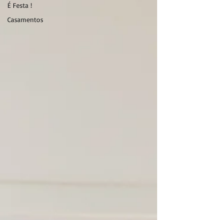
É Festa !
Casamentos