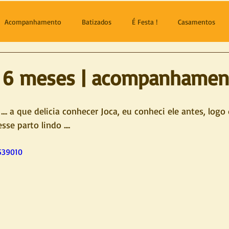
Acompanhamento
Batizados
É Festa !
Casamentos
| 6 meses | acompanhamen
sse parto lindo .... 
539010