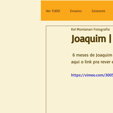
Ver TUDO
Ensaios
Gestante
Kel Montanari Fotografia
Joaquim 
 6 meses de Joaquim .... a que delicia conhecer Joca, eu conheci ele antes, logo quando nasceu, 
aqui o link pra rever e
https://vimeo.com/300