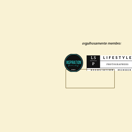
orgulhosamente membro:
O que fazemos