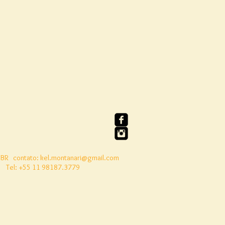
 BR
contato:
kel.montanari@gmail.com
Tel: +55 11 98187.3779
to
Nosso Livro