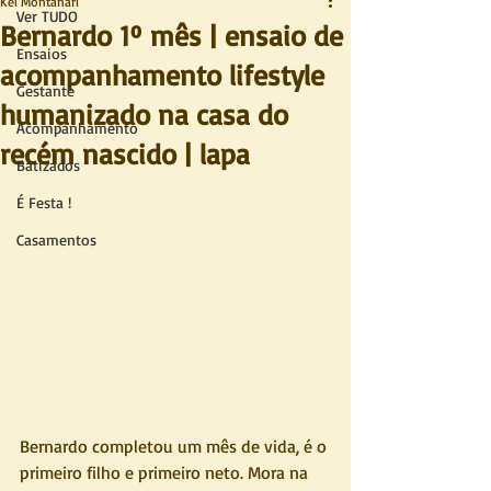
Kel Montanari
Ver TUDO
Bernardo 1º mês | ensaio de
Ensaios
acompanhamento lifestyle
Gestante
humanizado na casa do
Acompanhamento
recém nascido | lapa
Batizados
É Festa !
Casamentos
Bernardo completou um mês de vida, é o 
primeiro filho e primeiro neto. Mora na 