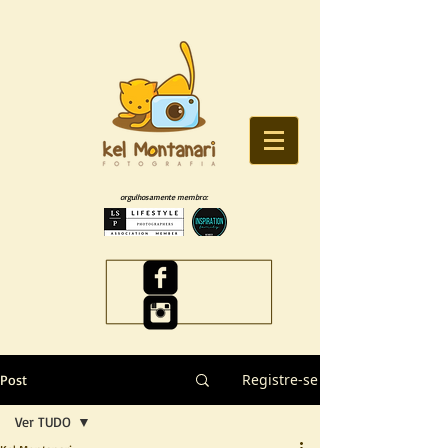
orgulhosamente membro:
Registre-se
Post
Ver TUDO