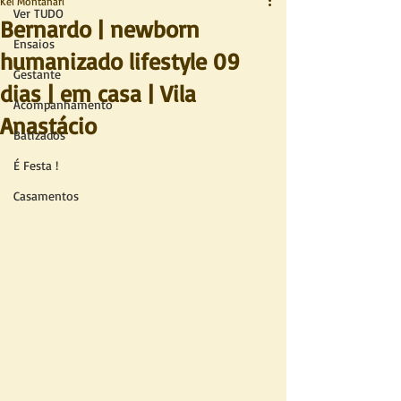
Kel Montanari
Ver TUDO
Bernardo | newborn
Ensaios
humanizado lifestyle 09
Gestante
dias | em casa | Vila
Acompanhamento
Anastácio
Batizados
É Festa !
Casamentos