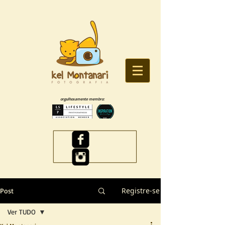
orgulhosamente membro:
Registre-se
Post
Ver TUDO