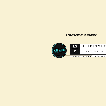
orgulhosamente membro:
O que fazemos