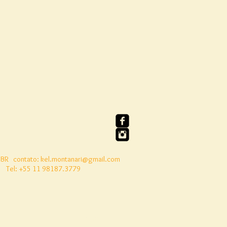
 BR
contato:
kel.montanari@gmail.com
Tel: +55 11 98187.3779
to
Nosso Livro