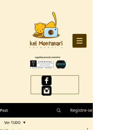
orgulhosamente membro:
Registre-se
Post
Ver TUDO