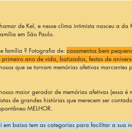
amar de Kel, e nesse clima intimista nasceu a da K
 família em São Paulo.
 família ? Fotografia de:
casamentos bem pequenos
rimeiro ano de vida, batizados, festas de anivers
lhosos que se tornam memórias afetivas marcantes
 nosso maior gerador de memórias afetivas (essa é
istas de grandes histórias que merecem ser contad
espontâneo MELHOR.
i em baixo tem as categorias para facilitar a sua