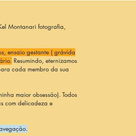
el Montanari fotografia,
, ensaio gestante ( grávida
ário.
Resumindo, eternizamos
 para cada membro da sua
 minha maior obsessão). Todos
as com delicadeza e
 navegação.