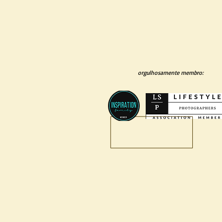
orgulhosamente membro:
O que fazemos