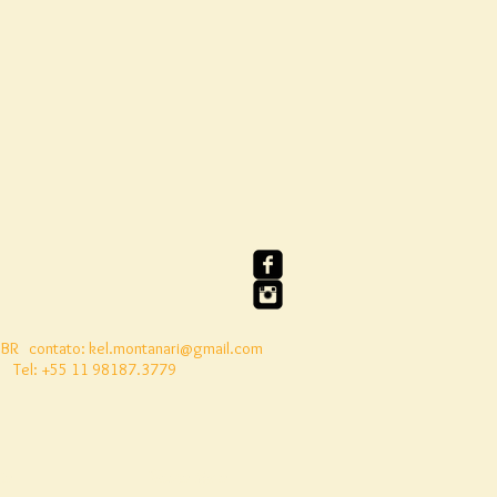
 BR
contato:
kel.montanari@gmail.com
Tel: +55 11 98187.3779
to
Nosso Livro