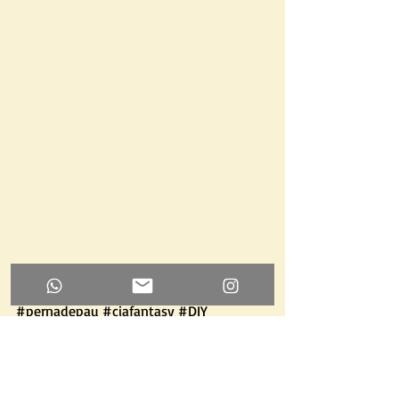
#festaemcasa
#festa
#palhaço
#circo
#pernadepau
#ciafantasy
#DIY
#inspiração
#família
#amarelo
#linda
#amor
#brincarfazbem
#sesujarfazbem
#palhacinha
#fantasiadepalhaço
#menina
#avó
#bisavó