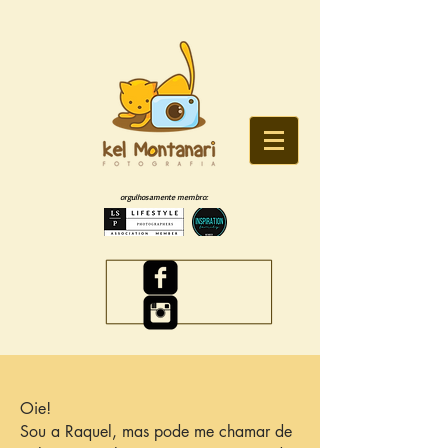
orgulhosamente membro:
Oie!
Sou a Raquel, mas pode me chamar de