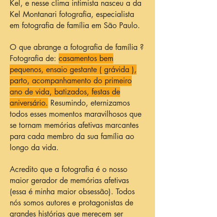
Kel, e nesse clima intimista nasceu a da
Kel Montanari fotografia, especialista
em fotografia de família em São Paulo.
O que abrange a fotografia de família ?
Fotografia de:
casamentos bem
pequenos, ensaio gestante ( grávida ),
parto, acompanhamento do primeiro
ano de vida, batizados, festas de
aniversário.
Resumindo, eternizamos
todos esses momentos maravilhosos que
se tornam memórias afetivas marcantes
para cada membro da sua família ao
longo da vida.
Acredito que a fotografia é o nosso
maior gerador de memórias afetivas
(essa é minha maior obsessão). Todos
nós somos autores e protagonistas de
grandes histórias que merecem ser