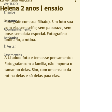
Kel Montanari Fotografia
Ver TUDO
Helena 2 anos | ensaio
Ensaios
Gestante
Fotografe com sua filha(o). Sim foto sua 
com ela, sem selfie, sem paparazzi, sem 
Acompanhamento
pose, sem data especial. Fotografe o 
Batizados
ordinário, a rotina.
É Festa !
Casamentos
A Li adora foto e tem esse pensamento : 
Fotografar com a família, não importa o 
tamanho delas. Sim, com um ensaio da 
rotina delas e só delas para elas.