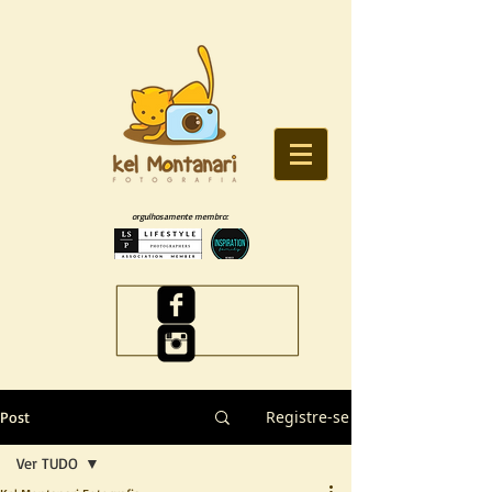
orgulhosamente membro:
Registre-se
Post
Ver TUDO