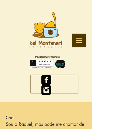
orgulhosamente membro:
Oie!
Sou a Raquel, mas pode me chamar de