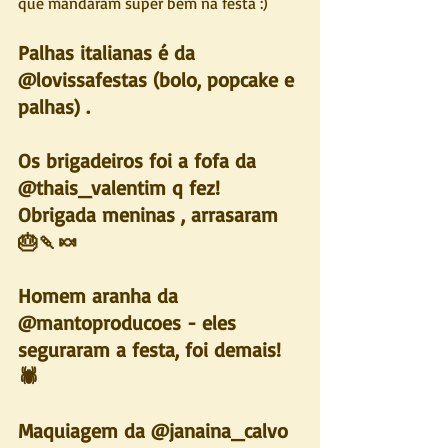
que mandaram super bem na festa :) 
Palhas italianas é da 
@lovissafestas (bolo, popcake e 
palhas) .
Os brigadeiros foi a fofa da 
@thais_valentim q fez! 
Obrigada meninas , arrasaram 
🎂🍡🍬
Homem aranha da 
@mantoproducoes - eles 
seguraram a festa, foi demais! 
🕷
Maquiagem da @janaina_calvo 