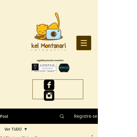
orgulhosamente membro:
Registre-se
Post
Ver TUDO