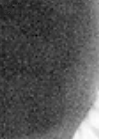
É Festa !
Casamentos