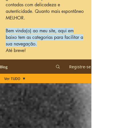
contadas com delicadeza e
autenticidade. Quanto mais espontâneo
MELHOR.
Bem vinda(o) ao meu site, aqui em
baixo tem as categorias para facilitar a
sua navegação.
Até breve!
Registre-se
Blog
Ver TUDO
Ver TUDO
Ensaios
Gestante
Acompanhamento
Batizados