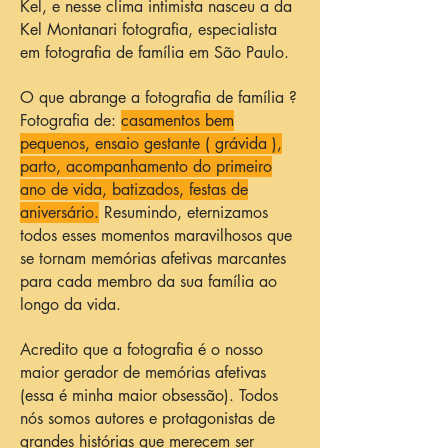
Kel, e nesse clima intimista nasceu a da
Kel Montanari fotografia, especialista
em fotografia de família em São Paulo.
O que abrange a fotografia de família ?
Fotografia de:
casamentos bem
pequenos, ensaio gestante ( grávida ),
parto, acompanhamento do primeiro
ano de vida, batizados, festas de
aniversário.
Resumindo, eternizamos
todos esses momentos maravilhosos que
se tornam memórias afetivas marcantes
para cada membro da sua família ao
longo da vida.
Acredito que a fotografia é o nosso
maior gerador de memórias afetivas
(essa é minha maior obsessão). Todos
nós somos autores e protagonistas de
grandes histórias que merecem ser