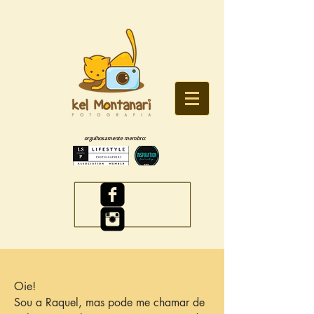
orgulhosamente membro:
Oie!
Sou a Raquel, mas pode me chamar de