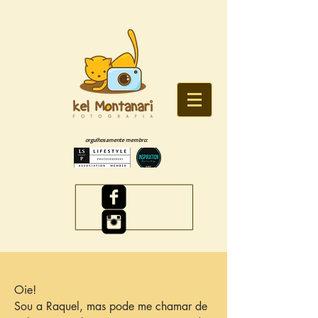
orgulhosamente membro:
Oie!
Sou a Raquel, mas pode me chamar de