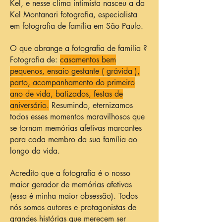
Kel, e nesse clima intimista nasceu a da
Kel Montanari fotografia, especialista
em fotografia de família em São Paulo.
O que abrange a fotografia de família ?
Fotografia de:
casamentos bem
pequenos, ensaio gestante ( grávida ),
parto, acompanhamento do primeiro
ano de vida, batizados, festas de
aniversário.
Resumindo, eternizamos
todos esses momentos maravilhosos que
se tornam memórias afetivas marcantes
para cada membro da sua família ao
longo da vida.
Acredito que a fotografia é o nosso
maior gerador de memórias afetivas
(essa é minha maior obsessão). Todos
nós somos autores e protagonistas de
grandes histórias que merecem ser