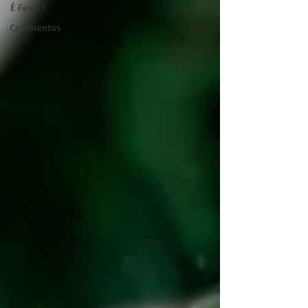
É Festa !
Casamentos