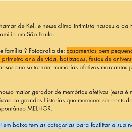
amar de Kel, e nesse clima intimista nasceu a da K
 família em São Paulo.
 família ? Fotografia de:
casamentos bem pequenos
rimeiro ano de vida, batizados, festas de anivers
lhosos que se tornam memórias afetivas marcantes
 nosso maior gerador de memórias afetivas (essa é
istas de grandes histórias que merecem ser contad
espontâneo MELHOR.
i em baixo tem as categorias para facilitar a sua