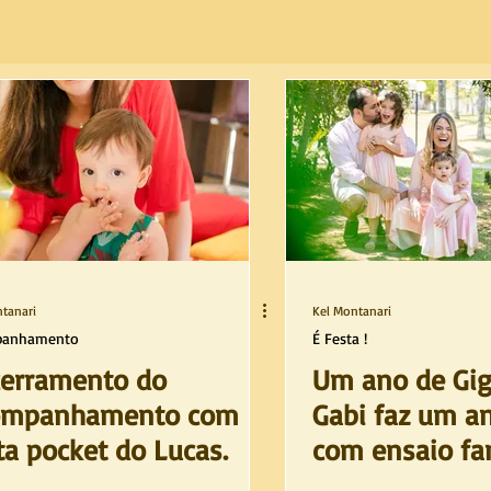
tanari
Kel Montanari
panhamento
É Festa !
erramento do
Um ano de Gig
ompanhamento com
Gabi faz um a
ta pocket do Lucas.
com ensaio fa
casa, Tamboré.