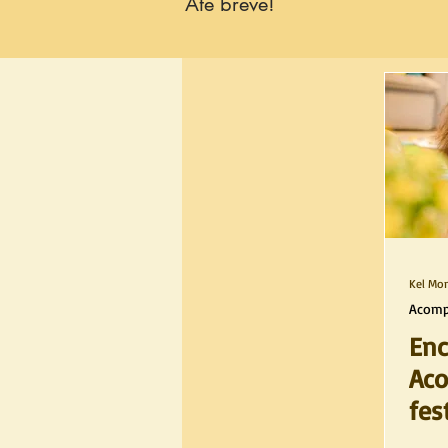
Até breve!
Kel Mon
Acom
Enc
Ac
fes