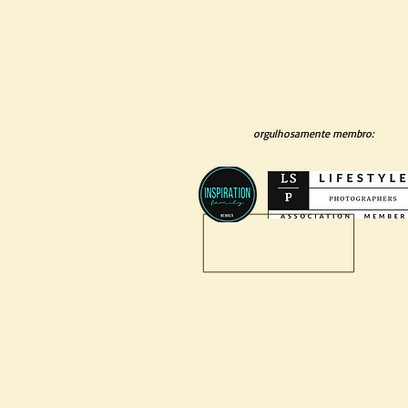
orgulhosamente membro:
O que fazemos