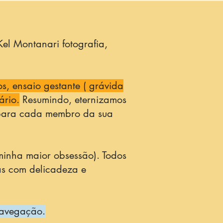
el Montanari fotografia,
, ensaio gestante ( grávida
ário.
Resumindo, eternizamos
 para cada membro da sua
 minha maior obsessão). Todos
as com delicadeza e
 navegação.