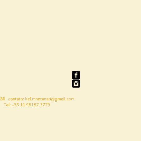
 BR
contato:
kel.montanari@gmail.com
Tel: +55 11 98187.3779
to
Nosso Livro