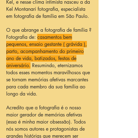
Kel, e nesse clima intimista nasceu a da
Kel Montanari fotografia, especialista
em fotografia de família em São Paulo.
O que abrange a fotografia de família ?
Fotografia de:
casamentos bem
pequenos, ensaio gestante ( grávida ),
parto, acompanhamento do primeiro
ano de vida, batizados, festas de
aniversário.
Resumindo, eternizamos
todos esses momentos maravilhosos que
se tornam memórias afetivas marcantes
para cada membro da sua família ao
longo da vida.
Acredito que a fotografia é o nosso
maior gerador de memórias afetivas
(essa é minha maior obsessão). Todos
nós somos autores e protagonistas de
grandes histórias que merecem ser