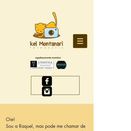
orgulhosamente membro:
Oie!
Sou a Raquel, mas pode me chamar de