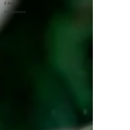
É Festa !
Casamentos