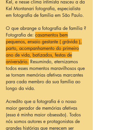
Kel, e nesse clima intimista nasceu a da
Kel Montanari fotografia, especialista
em fotografia de família em São Paulo.
O que abrange a fotografia de família ?
Fotografia de:
casamentos bem
pequenos, ensaio gestante ( grávida ),
parto, acompanhamento do primeiro
ano de vida, batizados, festas de
aniversário.
Resumindo, eternizamos
todos esses momentos maravilhosos que
se tornam memórias afetivas marcantes
para cada membro da sua família ao
longo da vida.
Acredito que a fotografia é o nosso
maior gerador de memórias afetivas
(essa é minha maior obsessão). Todos
nós somos autores e protagonistas de
grandes histórias que merecem ser