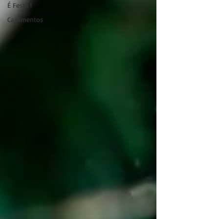
É Festa !
Casamentos