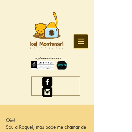
orgulhosamente membro:
Oie!
Sou a Raquel, mas pode me chamar de