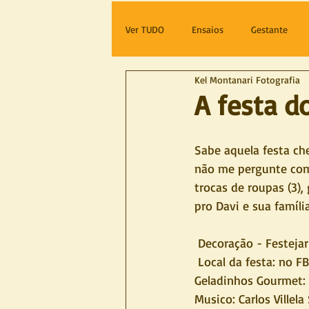
Ver TUDO
Ensaios
Gestante
Kel Montanari Fotografia
A festa do
Sabe aquela festa che
não me pergunte como
trocas de roupas (3)
pro Davi e sua famíl
 Decoração - Festeja
 Local da festa: no 
Geladinhos Gourmet:
Musico: Carlos Villel