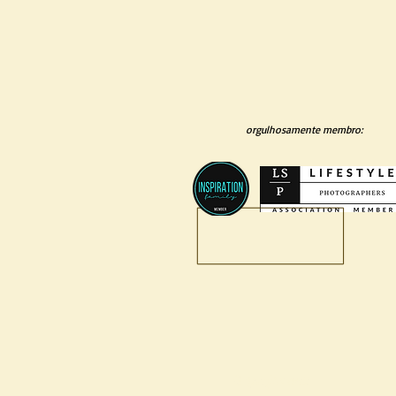
orgulhosamente membro:
O que fazemos