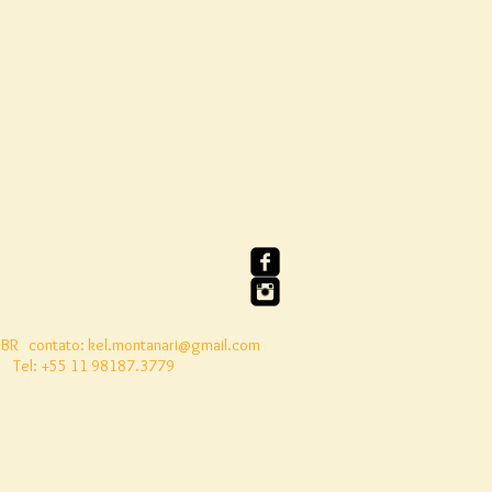
 BR
contato:
kel.montanari@gmail.com
Tel: +55 11 98187.3779
to
Nosso Livro