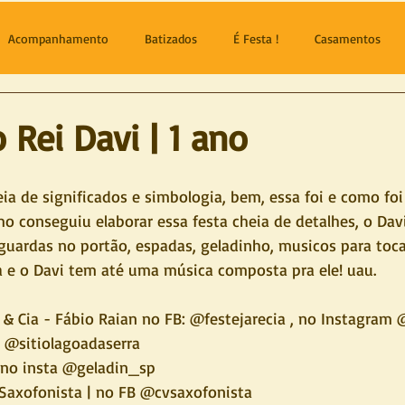
Acompanhamento
Batizados
É Festa !
Casamentos
 Rei Davi | 1 ano
ia de significados e simbologia, bem, essa foi e como foi 
 conseguiu elaborar essa festa cheia de detalhes, o Davi
, guardas no portão, espadas, geladinho, musicos para to
ia e o Davi tem até uma música composta pra ele! uau.
r & Cia - Fábio Raian no FB: @festejarecia , no Instagram 
FB @sitiolagoadaserra
 no insta @geladin_sp
a Saxofonista | no FB @cvsaxofonista