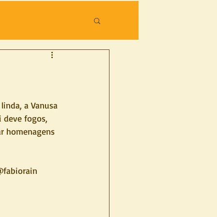
linda, a Vanusa 
 deve fogos, 
car homenagens 
@fabiorain