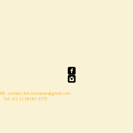
 BR
contato:
kel.montanari@gmail.com
Tel: +55 11 98187.3779
to
Nosso Livro