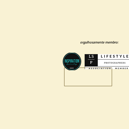
orgulhosamente membro:
O que fazemos