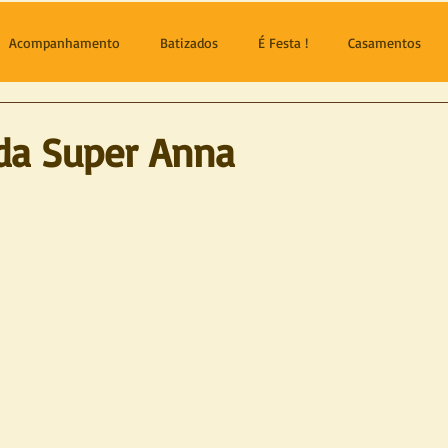
Acompanhamento
Batizados
É Festa !
Casamentos
da Super Anna