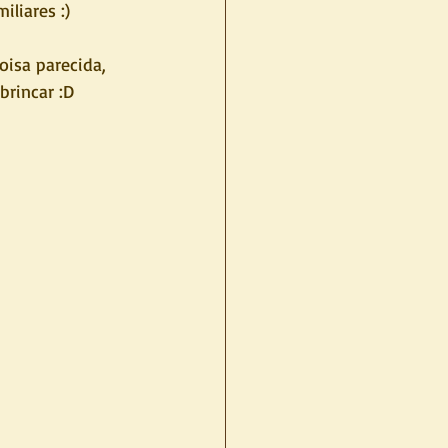
liares :)
oisa parecida, 
brincar :D 