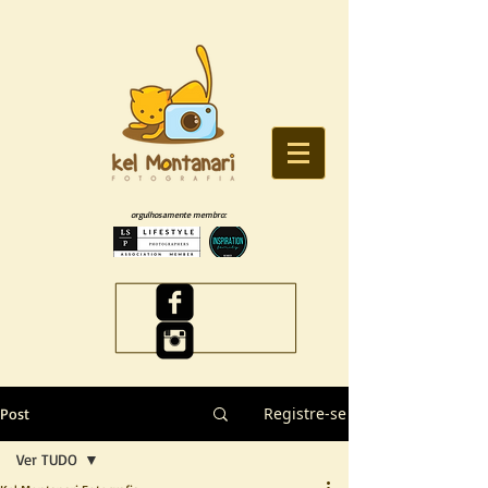
orgulhosamente membro:
Registre-se
Post
Ver TUDO