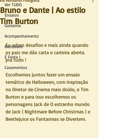
Kel Montanari Fotografia
Ver TUDO
Bruno e Dante | Ao estilo
Ensaios
Tim Burton
Gestante
Acompanhamento
Eu adoro desafios e mais ainda quando 
Batizados
os pais me dão carta e carteira aberta 
É Festa !
pra tudo !
Casamentos
Escolhemos juntos fazer um ensaio 
temático de Halloween, com inspiração 
no Diretor de Cinema mais doido, o Tim 
Burton e para isso escolhemos os 
personagens Jack de O estranho mundo 
de Jack ( Nightmare Before Christmas ) e 
Beetlejuice os Fantasmas se Divertem. 