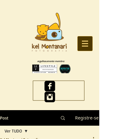
orgulhosamente membro:
Registre-se
Post
Ver TUDO