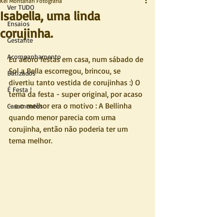
Kel Montanari Fotografia
Ver TUDO
Isabella, uma linda
Ensaios
corujinha.
Gestante
Acompanhamento
Eu adoro festas em casa, num sábado de 
Sol a Bella escorregou, brincou, se 
Batizados
divertiu tanto vestida de corujinhas :) O 
É Festa !
tema da festa - super original, por acaso 
- e o melhor era o motivo : A Bellinha 
Casamentos
quando menor parecia com uma 
corujinha, então não poderia ter um 
tema melhor.