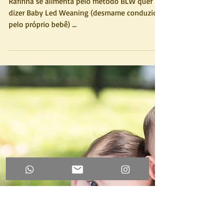
Rafa | 7 meses |
Acompanhamento
Rafinha se alimenta pelo método BLW quer
dizer Baby Led Weaning (desmame conduzido
pelo próprio bebê) ...