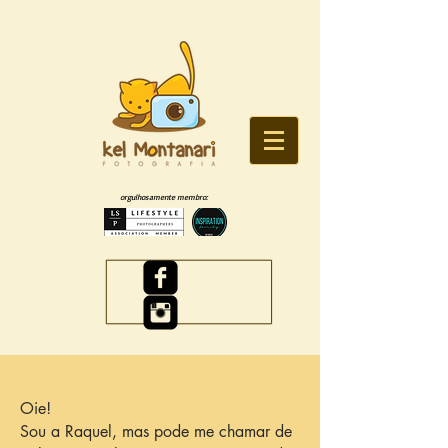
orgulhosamente membro:
Oie!
Sou a Raquel, mas pode me chamar de