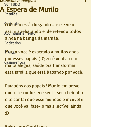
Kel Montanari Fotografia
Ver TUDO
A Espera de Murilo
Ensaios
Gestante
O Murilo está chegando ... e ele veio 
assim arrebatando e  derretendo todos 
Acompanhamento
ainda na barriga da mamãe. 
Batizados
Murilo você é esperado a muitos anos 
É Festa !
por esses papais :) Q você venha com 
Casamentos
muita alegria, saúde pra transformar 
essa família que está babando por você.
Parabéns aos papais ! Murilo em breve 
quero te conhecer e sentir seu cheirinho 
e te contar que esse mundão é incrível e 
que você vai faze-lo mais incrível ainda 
:D
Beleza por Carol Lopez