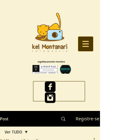
orgulhosamente membro:
Registre-se
Post
Ver TUDO